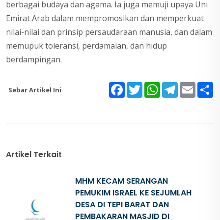
berbagai budaya dan agama. Ia juga memuji upaya Uni
Emirat Arab dalam mempromosikan dan memperkuat
nilai-nilai dan prinsip persaudaraan manusia, dan dalam
memupuk toleransi, perdamaian, dan hidup
berdampingan.
Sebar Artikel Ini
Facebook
Twitter
WhatsApp
Telegram
Email
S
Artikel Terkait
MHM KECAM SERANGAN
PEMUKIM ISRAEL KE SEJUMLAH
DESA DI TEPI BARAT DAN
PEMBAKARAN MASJID DI